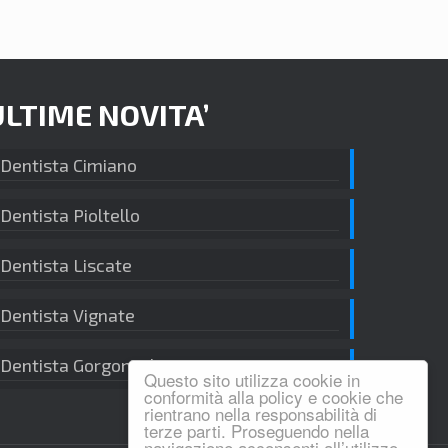
ULTIME NOVITA’
Dentista Cimiano
Dentista Pioltello
Dentista Liscate
Dentista Vignate
Dentista Gorgonzola
Questo sito utilizza cookie in
conformità alla policy e cookie che
rientrano nella responsabilità di
terze parti. Proseguendo nella
navigazione acconsenti all’utilizzo